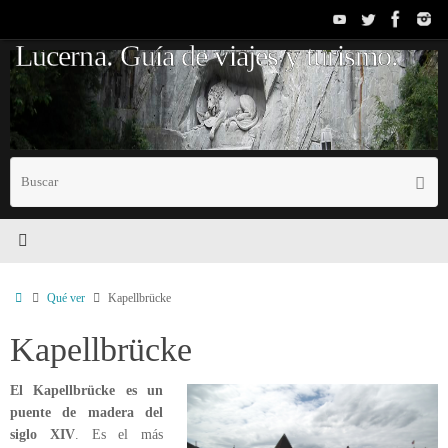
Saltar
al
Lucerna. Guía de viajes y turismo.
contenido
B
Busc
p
Inicio
Qué ver
Kapellbrücke
Kapellbrücke
El Kapellbrücke es un
puente de madera del
siglo XIV
. Es el más