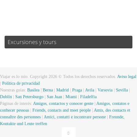
57 %
1018 mb
1 mph
Weather from OpenWeatherMap
Excursiones y tours
Viajar es lo mío. Copyright 2026 © Todos los derechos reservados.
Aviso legal
|
Política de privacidad
Nuestras guías:
Basilea
|
Berna
|
Madrid
|
Praga
|
Avila
|
Varsovia
|
Sevilla
|
Dublín
|
San Petersburgo
|
San Juan
|
Miami
|
Filadelfia
Páginas de interés:
Amigos, contactos y conocer gente
|
Amigos, contatos e
conhecer pessoas
|
Friends, contacts and meet people
|
Amis, des contacts et
connaître des personnes
|
Amici, contatti e incontrare persone
|
Freunde,
Kontakte und Leute treffen